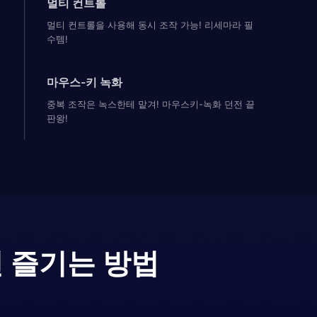
멀티 컨트롤
멀티 컨트롤을 사용해 동시 조작 가능! 리세마라 필
수템!
마우스-키 녹화
중복 조작은 녹스한테 맡겨! 마우스키-녹화 던전 끝
판왕!
 즐기는 방법