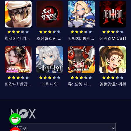
창세기전 키우기
조선협객전 클래식
킹방치: 빵지의 제왕
레퀴엠M(CBT)
반갑다! 반갑삼국지
에픽나인
뮤: 포켓 나이츠
열혈강호: 귀환