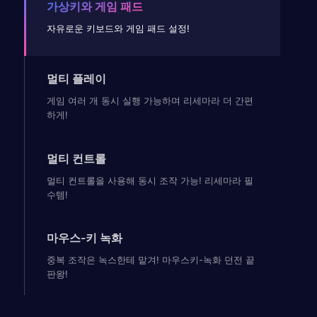
가상키와 게임 패드
자유로운 키보드와 게임 패드 설정!
멀티 플레이
게임 여러 개 동시 실행 가능하며 리세마라 더 간편
하게!
멀티 컨트롤
멀티 컨트롤을 사용해 동시 조작 가능! 리세마라 필
수템!
마우스-키 녹화
중복 조작은 녹스한테 맡겨! 마우스키-녹화 던전 끝
판왕!