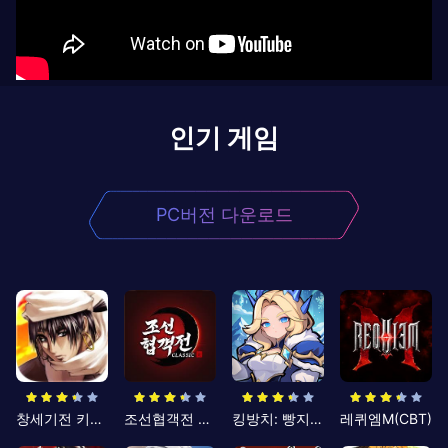
인기 게임
PC버전 다운로드
창세기전 키우기
조선협객전 클래식
킹방치: 빵지의 제왕
레퀴엠M(CBT)