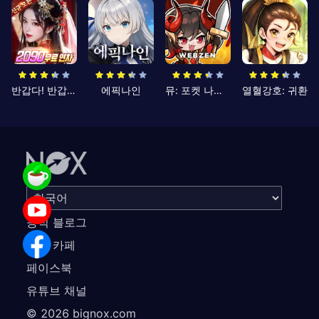
반갑다! 반갑삼국지
에픽나인
뮤: 포켓 나이츠
열혈강호: 귀환
공식 블로그
공식 카페
페이스북
유튜브 채널
©
2026
bignox.com