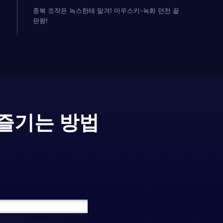
중복 조작은 녹스한테 맡겨! 마우스키-녹화 던전 끝
판왕!
 즐기는 방법