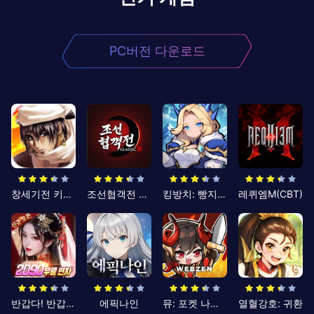
PC버전 다운로드
창세기전 키우기
조선협객전 클래식
킹방치: 빵지의 제왕
레퀴엠M(CBT)
반갑다! 반갑삼국지
에픽나인
뮤: 포켓 나이츠
열혈강호: 귀환