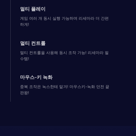
멀티 플레이
게임 여러 개 동시 실행 가능하며 리세마라 더 간편
하게!
멀티 컨트롤
멀티 컨트롤을 사용해 동시 조작 가능! 리세마라 필
수템!
마우스-키 녹화
중복 조작은 녹스한테 맡겨! 마우스키-녹화 던전 끝
판왕!