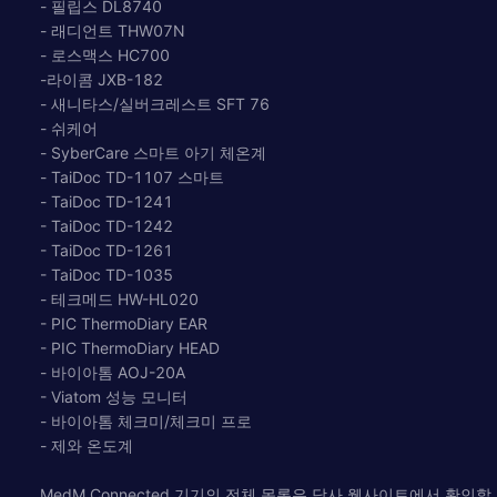
- 필립스 DL8740
- 래디언트 THW07N
- 로스맥스 HC700
-라이콤 JXB-182
- 새니타스/실버크레스트 SFT 76
- 쉬케어
- SyberCare 스마트 아기 체온계
- TaiDoc TD-1107 스마트
- TaiDoc TD-1241
- TaiDoc TD-1242
- TaiDoc TD-1261
- TaiDoc TD-1035
- 테크메드 HW-HL020
- PIC ThermoDiary EAR
- PIC ThermoDiary HEAD
- 바이아톰 AOJ-20A
- Viatom 성능 모니터
- 바이아톰 체크미/체크미 프로
- 제와 온도계
MedM Connected 기기의 전체 목록은 당사 웹사이트에서 확인할 수 있습