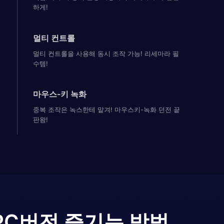
하게!
멀티 컨트롤
멀티 컨트롤을 사용해 동시 조작 가능! 리세마라 필
수템!
마우스-키 녹화
중복 조작은 녹스한테 맡겨! 마우스키-녹화 던전 끝
판왕!
PC버전 즐기는 방법