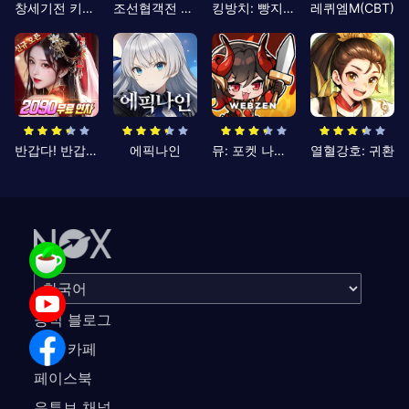
창세기전 키우기
조선협객전 클래식
킹방치: 빵지의 제왕
레퀴엠M(CBT)
반갑다! 반갑삼국지
에픽나인
뮤: 포켓 나이츠
열혈강호: 귀환
공식 블로그
공식 카페
페이스북
유튜브 채널