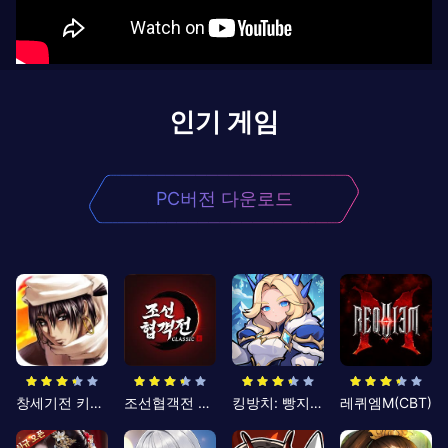
인기 게임
PC버전 다운로드
창세기전 키우기
조선협객전 클래식
킹방치: 빵지의 제왕
레퀴엠M(CBT)