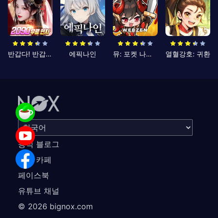
반갑다! 반갑삼국지
에픽나인
뮤: 포켓 나이츠
열혈강호: 귀환
공식 블로그
공식 카페
페이스북
유튜브 채널
©
2026
bignox.com