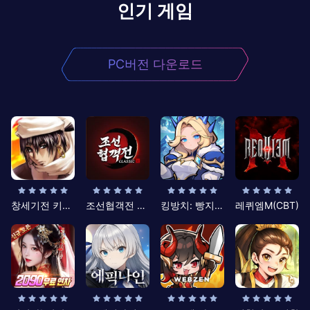
인기 게임
PC버전 다운로드
창세기전 키우기
조선협객전 클래식
킹방치: 빵지의 제왕
레퀴엠M(CBT)