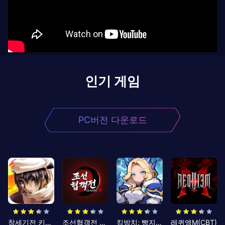
인기 게임
PC버전 다운로드
창세기전 키우기
조선협객전 클래식
킹방치: 빵지의 제왕
레퀴엠M(CBT)