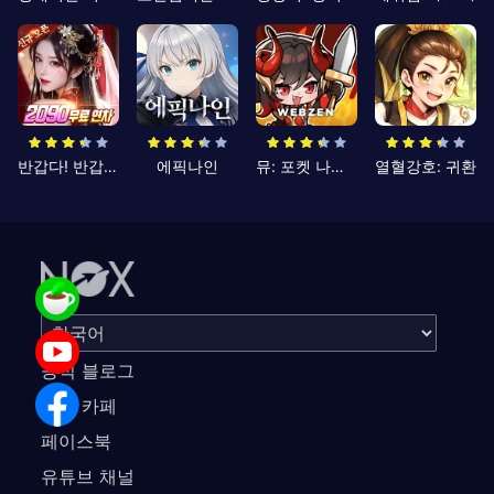
반갑다! 반갑삼국지
에픽나인
뮤: 포켓 나이츠
열혈강호: 귀환
공식 블로그
공식 카페
페이스북
유튜브 채널