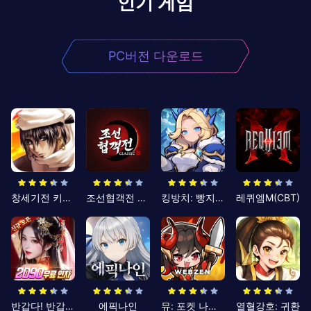
인기 게임
PC버전 다운로드
창세기전 키우기
조선협객전 클래식
킹방치: 빵지의 제왕
레퀴엠M(CBT)
반갑다! 반갑삼국지
에픽나인
뮤: 포켓 나이츠
열혈강호: 귀환