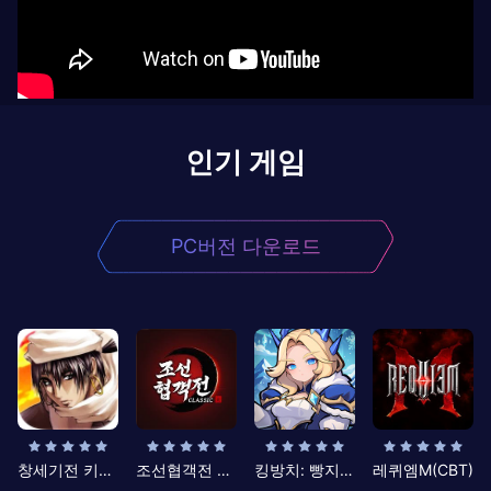
인기 게임
PC버전 다운로드
창세기전 키우기
조선협객전 클래식
킹방치: 빵지의 제왕
레퀴엠M(CBT)