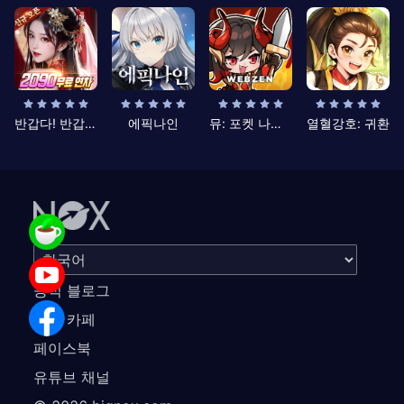
반갑다! 반갑삼국지
에픽나인
뮤: 포켓 나이츠
열혈강호: 귀환
공식 블로그
공식 카페
페이스북
유튜브 채널