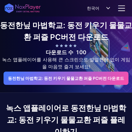
한국어
동전한닢 마법학교: 동전 키우기 물물교
환 퍼즐
PC버전 다운로드
다운로드 수
100
녹스 앱플레이어를 사용해 큰 스크린으로 발열현상 없이 게임
을 마음껏 즐겨 보세요!
동전한닢 마법학교: 동전 키우기 물물교환 퍼즐 PC버전 다운로드
녹스 앱플레이어로
동전한닢 마법학
교: 동전 키우기 물물교환 퍼즐
플레
이하기