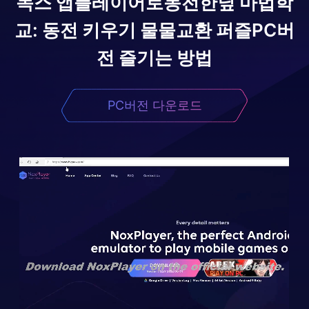
녹스 앱플레이어로
동전한닢 마법학
교: 동전 키우기 물물교환 퍼즐
PC버
전 즐기는 방법
PC버전 다운로드