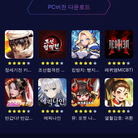
PC버전 다운로드
창세기전 키우기
조선협객전 클래식
킹방치: 빵지의 제왕
레퀴엠M(CBT)
반갑다! 반갑삼국지
에픽나인
뮤: 포켓 나이츠
열혈강호: 귀환