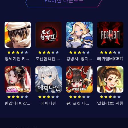
PC버전 다운로드
창세기전 키우기
조선협객전 클래식
킹방치: 빵지의 제왕
레퀴엠M(CBT)
반갑다! 반갑삼국지
에픽나인
뮤: 포켓 나이츠
열혈강호: 귀환