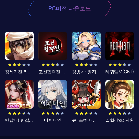
PC버전 다운로드
창세기전 키우기
조선협객전 클래식
킹방치: 빵지의 제왕
레퀴엠M(CBT)
반갑다! 반갑삼국지
에픽나인
뮤: 포켓 나이츠
열혈강호: 귀환