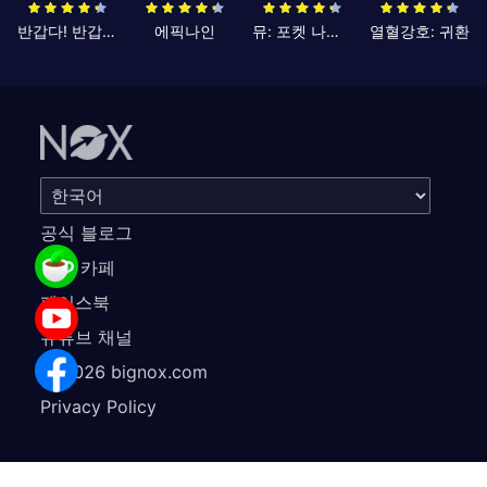
반갑다! 반갑삼국지
에픽나인
뮤: 포켓 나이츠
열혈강호: 귀환
공식 블로그
공식 카페
페이스북
유튜브 채널
©
2026
bignox.com
Privacy Policy