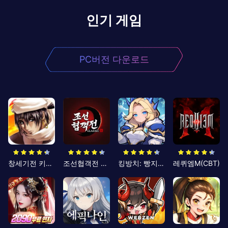
인기 게임
PC버전 다운로드
창세기전 키우기
조선협객전 클래식
킹방치: 빵지의 제왕
레퀴엠M(CBT)