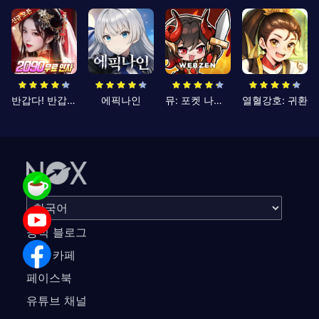
반갑다! 반갑삼국지
에픽나인
뮤: 포켓 나이츠
열혈강호: 귀환
공식 블로그
공식 카페
페이스북
유튜브 채널