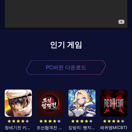
인기 게임
PC버전 다운로드
창세기전 키우기
조선협객전 클래식
킹방치: 빵지의 제왕
레퀴엠M(CBT)