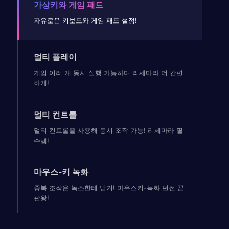
가상키와 게임 패드
자유로운 키보드와 게임 패드 설정!
멀티 플레이
게임 여러 개 동시 실행 가능하며 리세마라 더 간편
하게!
멀티 컨트롤
멀티 컨트롤을 사용해 동시 조작 가능! 리세마라 필
수템!
마우스-키 녹화
중복 조작은 녹스한테 맡겨! 마우스키-녹화 던전 끝
판왕!