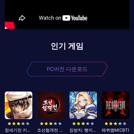
인기 게임
PC버전 다운로드
창세기전 키우기
조선협객전 클래식
킹방치: 빵지의 제왕
레퀴엠M(CBT)