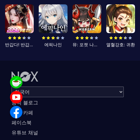
반갑다! 반갑삼국지
에픽나인
뮤: 포켓 나이츠
열혈강호: 귀환
공식 블로그
공식 카페
페이스북
유튜브 채널