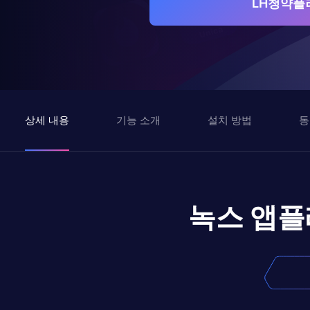
LH청약플
상세 내용
기능 소개
설치 방법
동
녹스 앱