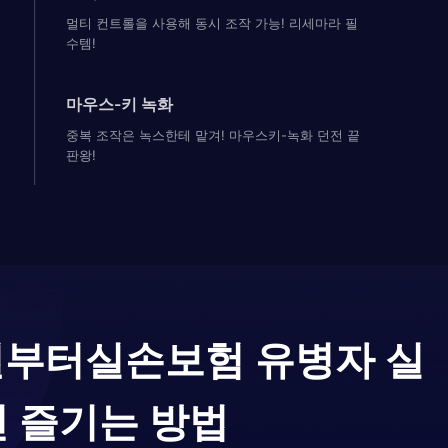
멀티 컨트롤을 사용해 동시 조작 가능! 리세마라 필
수템!
마우스-키 녹화
중복 조작은 녹스한테 맡겨! 마우스키-녹화 던전 끝
판왕!
월부터실손보험 유병자 실
전 즐기는 방법