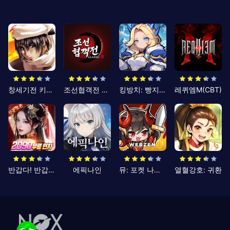
창세기전 키우기
조선협객전 클래식
킹방치: 빵지의 제왕
레퀴엠M(CBT)
반갑다! 반갑삼국지
에픽나인
뮤: 포켓 나이츠
열혈강호: 귀환