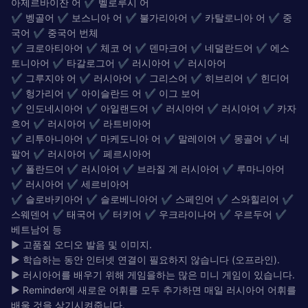
아제르바이잔 어 ✔ 벨로루시 어
✔ 벵골어 ✔ 보스니아 어 ✔ 불가리아어 ✔ 카탈로니아 어 ✔ 중
국어 ✔ 중국어 번체
✔ 크로아티아어 ✔ 체코 어 ✔ 덴마크어 ✔ 네덜란드어 ✔ 에스
토니아어 ✔ 타갈로그어 ✔ 러시아어 ✔ 러시아어
✔ 그루지야 어 ✔ 러시아어 ✔ 그리스어 ✔ 히브리어 ✔ 힌디어
✔ 헝가리어 ✔ 아이슬란드 어 ✔ 이그 보어
✔ 인도네시아어 ✔ 아일랜드어 ✔ 러시아어 ✔ 러시아어 ✔ 카자
흐어 ✔ 러시아어 ✔ 라트비아어
✔ 리투아니아어 ✔ 마케도니아 어 ✔ 말레이어 ✔ 몽골어 ✔ 네
팔어 ✔ 러시아어 ✔ 페르시아어
✔ 폴란드어 ✔ 러시아어 ✔ 브라질 계 러시아어 ✔ 루마니아어
✔ 러시아어 ✔ 세르비아어
✔ 슬로바키아어 ✔ 슬로베니아어 ✔ 스페인어 ✔ 스와힐리어 ✔
스웨덴어 ✔ 태국어 ✔ 터키어 ✔ 우크라이나어 ✔ 우르두어 ✔
베트남어 등
► 고품질 오디오 발음 및 이미지.
► 학습하는 동안 인터넷 연결이 필요하지 않습니다 (오프라인).
► 러시아어를 배우기 위해 게임을하는 많은 미니 게임이 있습니다.
► Reminder에 새로운 어휘를 모두 추가하면 매일 러시아어 어휘를
배울 것을 상기시켜줍니다.