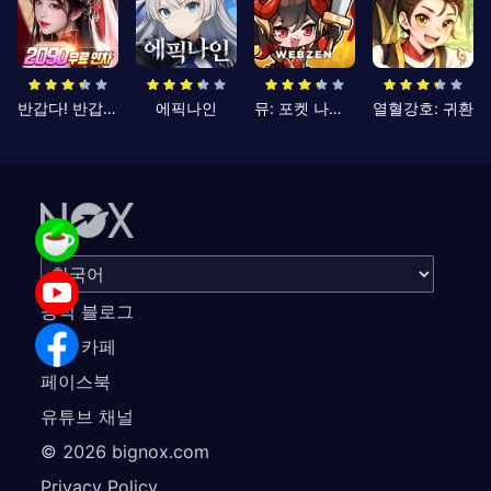
반갑다! 반갑삼국지
에픽나인
뮤: 포켓 나이츠
열혈강호: 귀환
공식 블로그
공식 카페
페이스북
유튜브 채널
©
2026
bignox.com
Privacy Policy