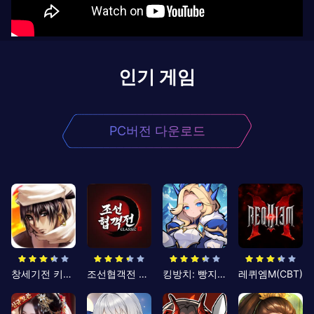
인기 게임
PC버전 다운로드
창세기전 키우기
조선협객전 클래식
킹방치: 빵지의 제왕
레퀴엠M(CBT)