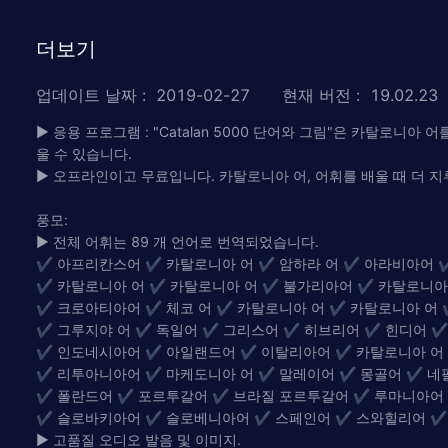
더보기
업데이트 날짜
:
2019-02-27
현재 버전
:
19.02.23
► 응용 프로그램 : "Catalan 5000 단어와 그림"은 카탈로
울 수 있습니다.
► 오프라인이고 무료입니다. 카탈로니아 어, 어휘를 배울 때 더 
풍모:
► 전체 어휘는 89 개 언어로 번역되었습니다.
✔ 아프리칸스어 ✔ 카탈로니아 어 ✔ 암하라 어 ✔ 아라비아어 
✔ 카탈로니아 어 ✔ 카탈로니아 어 ✔ 불가리아어 ✔ 카탈로니아
✔ 크로아티아어 ✔ 체코 어 ✔ 카탈로니아 어 ✔ 카탈로니아 어
✔ 그루지야 어 ✔ 독일어 ✔ 그리스어 ✔ 히브리어 ✔ 힌디어 ✔
✔ 인도네시아어 ✔ 아일랜드어 ✔ 이탈리아어 ✔ 카탈로니아 어
✔ 리투아니아어 ✔ 마케도니아 어 ✔ 말레이어 ✔ 몽골어 ✔ 네
✔ 폴란드어 ✔ 포르투갈어 ✔ 브라질 포르투갈어 ✔ 루마니아어
✔ 슬로바키아어 ✔ 슬로베니아어 ✔ 스페인어 ✔ 스와힐리어 ✔ 
► 고품질 오디오 발음 및 이미지.