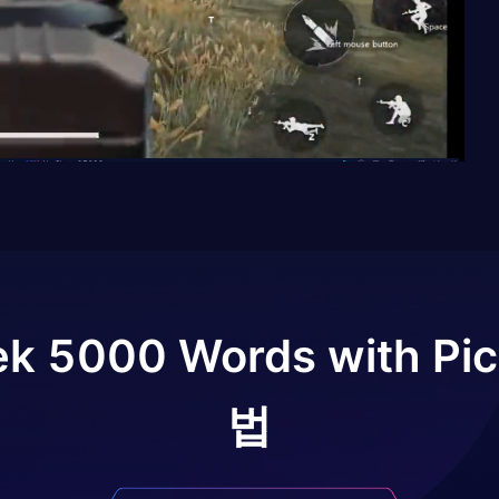
k 5000 Words with Pic
법