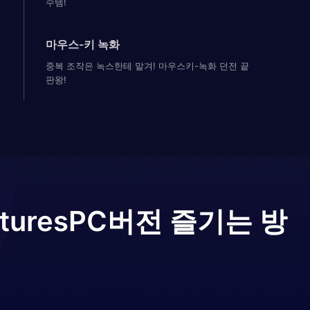
수템!
마우스-키 녹화
중복 조작은 녹스한테 맡겨! 마우스키-녹화 던전 끝
판왕!
tures
PC버전 즐기는 방