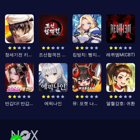
창세기전 키우기
조선협객전 클래식
킹방치: 빵지의 제왕
레퀴엠M(CBT)
반갑다! 반갑삼국지
에픽나인
뮤: 포켓 나이츠
열혈강호: 귀환