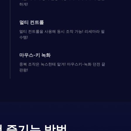
하게!
멀티 컨트롤
멀티 컨트롤을 사용해 동시 조작 가능! 리세마라 필
수템!
마우스-키 녹화
중복 조작은 녹스한테 맡겨! 마우스키-녹화 던전 끝
판왕!
전 즐기는 방법