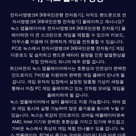
전자서명뱅크K [KB국민은행 전자등기], 아직도 핸드폰으로 전
자서명뱅크K [KB국민은행 전자등기] 플레이하고 계시나요?
녹스 앱플레이어로 전자서명뱅크K [KB국민은행 전자등기] 플
레이하면 더 큰 스크린으로 게임을 체험할 수 있으며 키보드,
마우스를 이용해 더 완벽하게 게임을 컨트롤할 수 있습니다.
PC로 녹스에서 전자서명뱅크K [KB국민은행 전자등기] 게임
다운로드 및 설치하고 핸드폰 배터리 용량을 인한 발열현상을
걱정 안하셔도 되니까 매우 편할 겁니다.
최신버전의 녹스 앱플레이어에서는 호환성과 안전성이 완벽한
안드로이드 7버전을 지원되며 완벽한 게임 플레이 만나게 될
겁니다. 게임 유저의 입장에서 설정된 맞춤형 가상키 세팅을
통해서 마침 PC 게임 플레이하고 있는 것처럼 모바일 게임을
플레이하게 될 겁니다.
녹스 앱플레이어에서 멀티 플레이도 지원 가능합니다. 여러 앱
과 게임 동시에 실행 가능하며 많은 즐거움을 동시에 누릴 수
있습니다. 녹스는 최강의 안드로이드 모바일 에뮬레이터로써
AMD, Intel 기기와 완벽한 호환성을 가지고 있기에 부드럽고
가벼운 녹스에서 최상의 게임 체험 만나볼수 있을 겁니다. 녹
스 앱플레이어, PC에서 즐기는 모바일 라이프! 지금 바로 다운