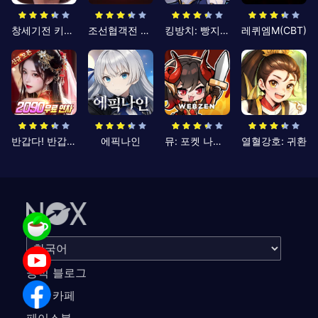
창세기전 키우기
조선협객전 클래식
킹방치: 빵지의 제왕
레퀴엠M(CBT)
반갑다! 반갑삼국지
에픽나인
뮤: 포켓 나이츠
열혈강호: 귀환
공식 블로그
공식 카페