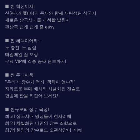
■ 찐 혁신이지!
신(神)과 魔(마)의 존재와 함께 재탄생된 삼국지
새로운 삼국시대를 개척할 발원지
찐삼국 쉽게 쉽게 즐 easy
■ 찐 혜택이어라~
노 충전, 노 심심
매일매일 꿀 보상
무료 VIP에 각종 공짜 원보까지!
■ 찐 두뇌싸움!
"우리가 장수가 적지, 책략이 없냐?!"
자유로운 부대 배치와 차별화된 전술로
한방에 판을 뒤집어 보세요!
■ 찐규모의 장수 육성!
최고! 삼국시대 명장들이 한자리에
최적! 차별화된 나만의 장수 조합으로
최강! 한명의 장수로도 오관참장이 가능!