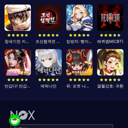
창세기전 키우기
조선협객전 클래식
킹방치: 빵지의 제왕
레퀴엠M(CBT)
반갑다! 반갑삼국지
에픽나인
뮤: 포켓 나이츠
열혈강호: 귀환