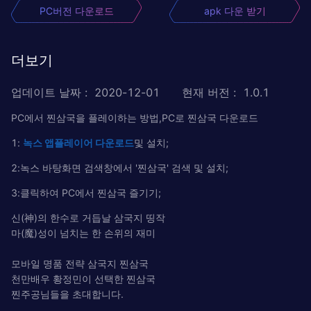
PC버전 다운로드
apk 다운 받기
더보기
업데이트 날짜
:
2020-12-01
현재 버전
:
1.0.1
PC에서 찐삼국을 플레이하는 방법,PC로 찐삼국 다운로드
1:
녹
스
앱플레이어
다운로드
및 설치;
2:녹스 바탕화면 검색창에서 '찐삼국' 검색 및 설치;
3:클릭하여 PC에서 찐삼국 즐기기;
신(神)의 한수로 거듭날 삼국지 띵작
마(魔)성이 넘치는 한 손위의 재미
모바일 명품 전략 삼국지 찐삼국
천만배우 황정민이 선택한 찐삼국
찐주공님들을 초대합니다.