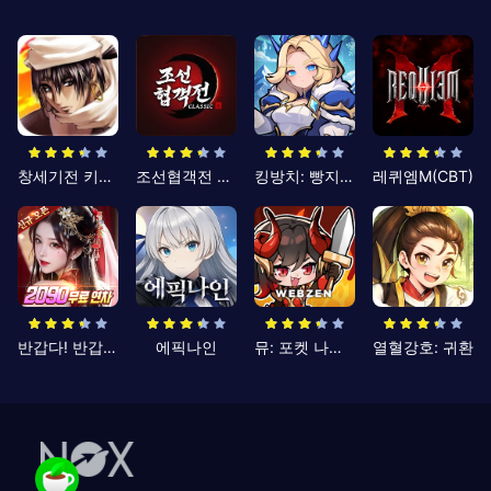
창세기전 키우기
조선협객전 클래식
킹방치: 빵지의 제왕
레퀴엠M(CBT)
반갑다! 반갑삼국지
에픽나인
뮤: 포켓 나이츠
열혈강호: 귀환