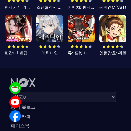
창세기전 키우기
조선협객전 클래식
킹방치: 빵지의 제왕
레퀴엠M(CBT)
반갑다! 반갑삼국지
에픽나인
뮤: 포켓 나이츠
열혈강호: 귀환
공식 블로그
공식 카페
페이스북