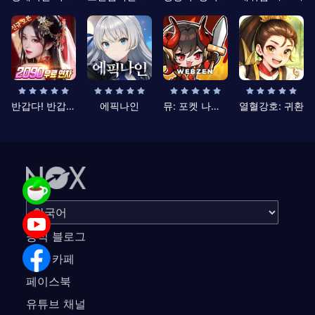
반갑다! 반갑삼국지
에픽나인
뮤: 포켓 나이츠
열혈강호: 귀환
공식 블로그
공식 카페
페이스북
유튜브 채널