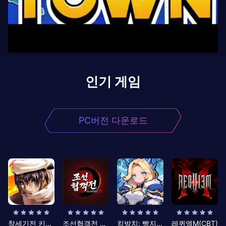
인기 게임
PC버전 다운로드
창세기전 키우기
조선협객전 클래식
킹방치: 빵지의 제왕
레퀴엠M(CBT)