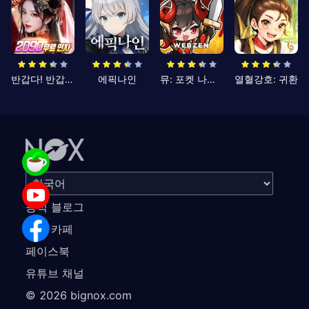
반갑다! 반갑삼국지
에픽나인
뮤: 포켓 나이츠
열혈강호: 귀환
공식 블로그
공식 카페
페이스북
유튜브 채널
©
2026
bignox.com