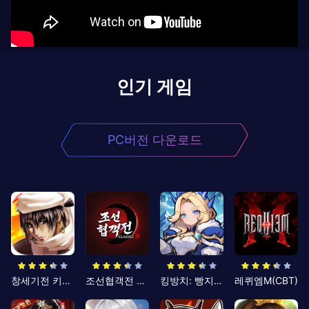
인기 게임
PC버전 다운로드
창세기전 키우기
조선협객전 클래식
킹방치: 빵지의 제왕
레퀴엠M(CBT)