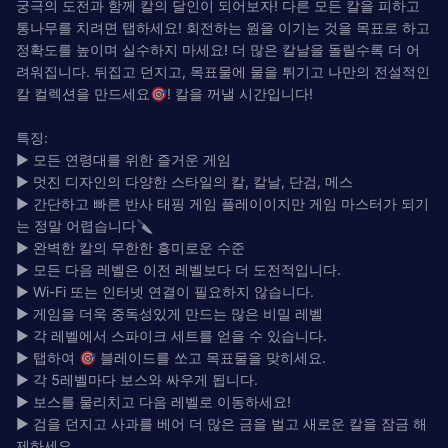
궁극의 도전과 함께 칼의 달인이 되어보자! 다른 모든 칼을 피하고
통나무를 치려면 탭하세요! 회전하는 원을 이기는 것을 목표로 하고
정확도를 높이며 실수하지 마세요! 더 많은 칼날을 돌릴수록 더 어
려워집니다. 뒤집고 던지고, 목표물에 물을 튀기고 나만의 전설적인
칼 컬렉션을 만드세요🎯! 칼을 꺼낼 시간입니다!
특징:
► 모든 연령대를 위한 즐거운 게임
► 멋진 디자인의 다양한 스타일의 칼, 칼날, 단검, 메스
► 간단하고 빠른 반사 태핑 게임 플레이이지만 게임 마스터가 되기
는 정말 어렵습니다🔪
► 완벽한 칼의 무한한 흥미로운 수준
► 모든 다음 레벨은 이전 레벨보다 더 도전적입니다.
► Wi-Fi 또는 인터넷 연결이 필요하지 않습니다.
► 게임을 더욱 중독성있게 만드는 많은 비밀 레벨
► 각 레벨에서 스파이크 세트를 얻을 수 있습니다.
► 탭하여 🎯 블레이드를 쏘고 목표물을 맞히세요.
► 각 5레벨마다 보스와 싸우게 됩니다.
► 보스를 물리치고 다음 레벨로 이동하세요!
► 검을 던지고 사과를 베어 더 많은 금을 벌고 새로운 칼을 잠금 해
제하세요