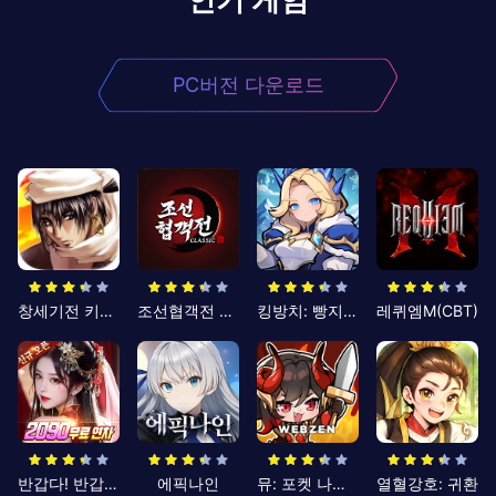
PC버전 다운로드
창세기전 키우기
조선협객전 클래식
킹방치: 빵지의 제왕
레퀴엠M(CBT)
반갑다! 반갑삼국지
에픽나인
뮤: 포켓 나이츠
열혈강호: 귀환