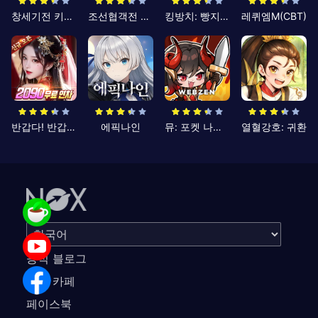
창세기전 키우기
조선협객전 클래식
킹방치: 빵지의 제왕
레퀴엠M(CBT)
반갑다! 반갑삼국지
에픽나인
뮤: 포켓 나이츠
열혈강호: 귀환
공식 블로그
공식 카페
페이스북