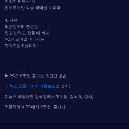
이것이 K-복지다!
전무후무한 각종 혜택을 누려라!
4. 자유
퇴근길부터 출근길
씻고 밥먹고 잠들 때 까지
PC와 모바일 어디서든
자유로운 K플레이!
PC버전 공략
▶ PC로 K무협 즐기는 초간단 방법:
1:
녹
스
앱플레이어
다운로드
및 설치;
2:녹스 바탕화면 검색창에서 'K무협' 검색 및 설치;
3:클릭하여 PC에서 K무협 즐기기;