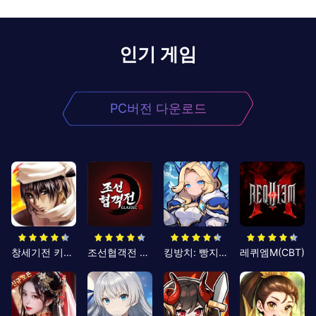
인기 게임
PC버전 다운로드
창세기전 키우기
조선협객전 클래식
킹방치: 빵지의 제왕
레퀴엠M(CBT)