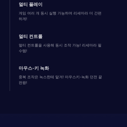
멀티 플레이
게임 여러 개 동시 실행 가능하며 리세마라 더 간편
하게!
멀티 컨트롤
멀티 컨트롤을 사용해 동시 조작 가능! 리세마라 필
수템!
마우스-키 녹화
중복 조작은 녹스한테 맡겨! 마우스키-녹화 던전 끝
판왕!