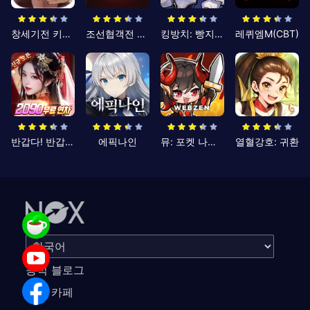
창세기전 키우기
조선협객전 클래식
킹방치: 빵지의 제왕
레퀴엠M(CBT)
반갑다! 반갑삼국지
에픽나인
뮤: 포켓 나이츠
열혈강호: 귀환
공식 블로그
공식 카페