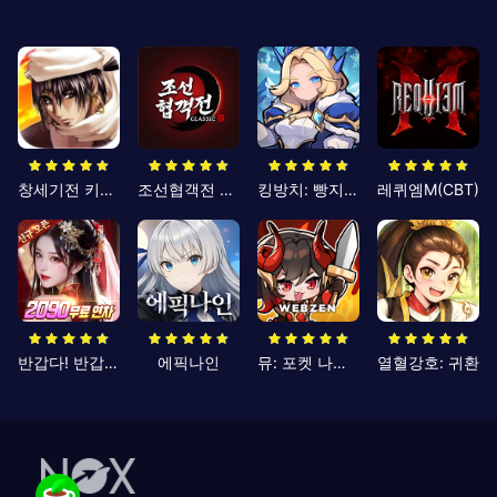
창세기전 키우기
조선협객전 클래식
킹방치: 빵지의 제왕
레퀴엠M(CBT)
반갑다! 반갑삼국지
에픽나인
뮤: 포켓 나이츠
열혈강호: 귀환