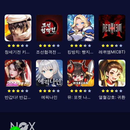
창세기전 키우기
조선협객전 클래식
킹방치: 빵지의 제왕
레퀴엠M(CBT)
반갑다! 반갑삼국지
에픽나인
뮤: 포켓 나이츠
열혈강호: 귀환