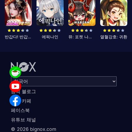
반갑다! 반갑삼국지
에픽나인
뮤: 포켓 나이츠
열혈강호: 귀환
공식 블로그
공식 카페
페이스북
유튜브 채널
©
2026
bignox.com