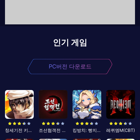
인기 게임
PC버전 다운로드
창세기전 키우기
조선협객전 클래식
킹방치: 빵지의 제왕
레퀴엠M(CBT)