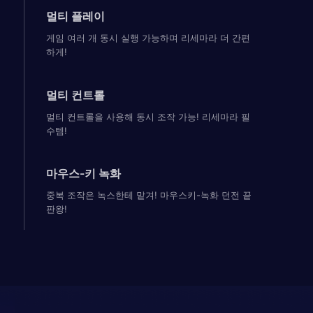
멀티 플레이
게임 여러 개 동시 실행 가능하며 리세마라 더 간편
하게!
멀티 컨트롤
멀티 컨트롤을 사용해 동시 조작 가능! 리세마라 필
수템!
마우스-키 녹화
중복 조작은 녹스한테 맡겨! 마우스키-녹화 던전 끝
판왕!