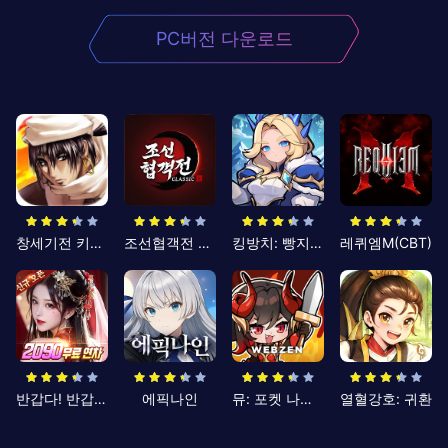
PC버전 다운로드
창세기전 키우기
조선협객전 클래식
킹방치: 빵지의 제왕
레퀴엠M(CBT)
반갑다! 반갑삼국지
에픽나인
뮤: 포켓 나이츠
열혈강호: 귀환