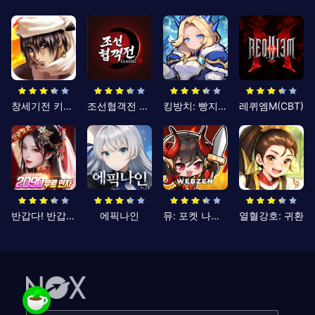
창세기전 키우기
조선협객전 클래식
킹방치: 빵지의 제왕
레퀴엠M(CBT)
반갑다! 반갑삼국지
에픽나인
뮤: 포켓 나이츠
열혈강호: 귀환