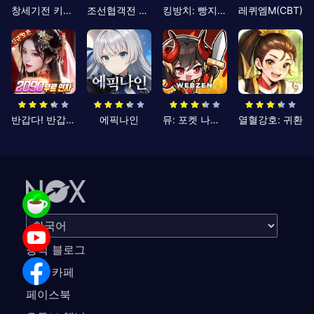
창세기전 키우기
조선협객전 클래식
킹방치: 빵지의 제왕
레퀴엠M(CBT)
반갑다! 반갑삼국지
에픽나인
뮤: 포켓 나이츠
열혈강호: 귀환
공식 블로그
공식 카페
페이스북