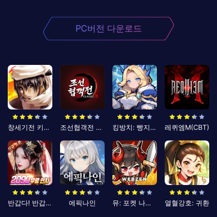
PC버전 다운로드
창세기전 키우기
조선협객전 클래식
킹방치: 빵지의 제왕
레퀴엠M(CBT)
반갑다! 반갑삼국지
에픽나인
뮤: 포켓 나이츠
열혈강호: 귀환