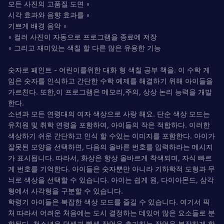
모든 사진의 고품질 도면 ◦
시각 효과와 음향 효과를 ◦
기쁘게 배경 음악 ◦
◦ 컬러 사진이 자동으로 프로그램을 종료에 저장
◦ 그리고 재미있는 색칠 할 다른 많은 유용한 기능
숫자로 페인트 - 어린이를위한 대화 형 색칠 공부 책을. 이 수학 게
임은 숫자를 인식하고 간단한 수학 예제를 해결하기 위해 아이들을
가르친다. 또한,이 프로그램은 메모리,주의, 상상 논리 능력을 개발
한다.
소년과 모든 연령대의 여자 색상으로 사랑 해요. 단순 색상 모드는
유치원 및 취학 연령을 포함하여, 아이들의 작은 적합하다. 이러한
색상하기 쉬운 간단하고 인식 할 수있는 이미지를 포함한다. 아이가
잘못된 모양을 선택하면, 다음의 올바른 번호를 입력하라는 메시지
가 표시됩니다. 따라서, 화상은 항상 올바르게 착색되며, 자식 빠르
게 번호를 기억한다. 아이들은 숫자뿐만 아니라 기하학적 도형과 무
늬로 색상을 선택할 수 있습니다. 아이는 쉽게 원, 다이아몬드, 삼각
형에서 사각형을 구분할 수 있습니다.
학령기 아이들은 복잡한 색상 모드를 즐길 수 있습니다. 여기서 픽
처 따라서 어려운 처음에는 도시 결정하는 데있어 많은 요소들로 분
할된다. 청소년은 덧셈과 뺄셈 작업을 추가하는 작업을 복잡하게 할