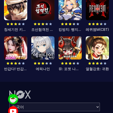
창세기전 키우기
조선협객전 클래식
킹방치: 빵지의 제왕
레퀴엠M(CBT)
반갑다! 반갑삼국지
에픽나인
뮤: 포켓 나이츠
열혈강호: 귀환