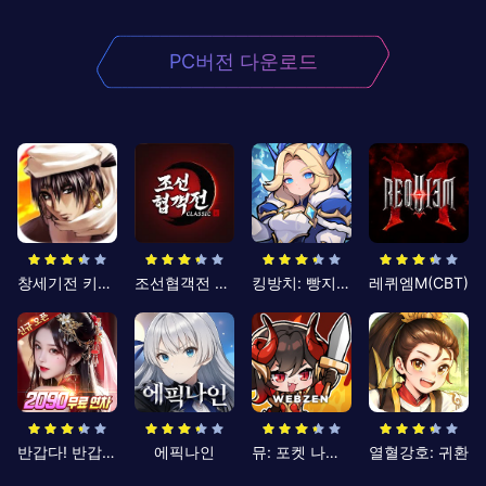
PC버전 다운로드
창세기전 키우기
조선협객전 클래식
킹방치: 빵지의 제왕
레퀴엠M(CBT)
반갑다! 반갑삼국지
에픽나인
뮤: 포켓 나이츠
열혈강호: 귀환