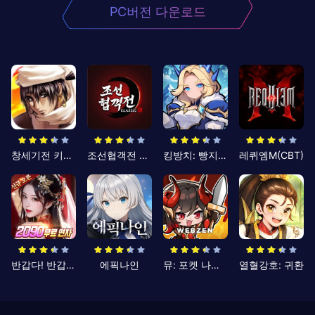
PC버전 다운로드
창세기전 키우기
조선협객전 클래식
킹방치: 빵지의 제왕
레퀴엠M(CBT)
반갑다! 반갑삼국지
에픽나인
뮤: 포켓 나이츠
열혈강호: 귀환